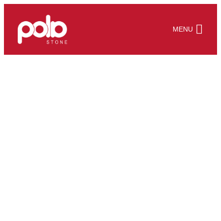
Prejsť
na
MENU
obsah