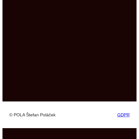
pola2@pola.sk
/ cenové ponuky
informácie:
+421 51 758 20 35
Daniel Ďuráš
+421 905 510 640
Tomáš Mihok
+421 905 530 640
© POLA Štefan Poláček
GDPR